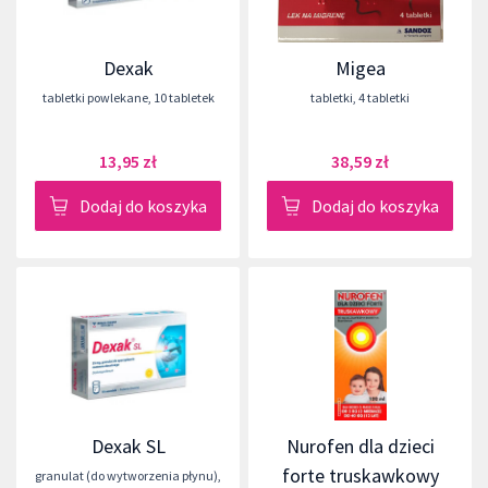
Dexak
Migea
tabletki powlekane
,
10 tabletek
tabletki
,
4 tabletki
13,95 zł
38,59 zł
Dodaj do koszyka
Dodaj do koszyka
Dexak SL
Nurofen dla dzieci
forte truskawkowy
granulat (do wytworzenia płynu)
,