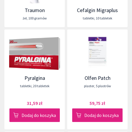
Traumon
Cefalgin Migraplus
żel
,
100 gramów
tabletki
,
10 tabletek
Pyralgina
Olfen Patch
tabletki
,
20 tabletek
plaster
,
5 plastrów
31,59 zł
59,75 zł
Dodaj do koszyka
Dodaj do koszyka