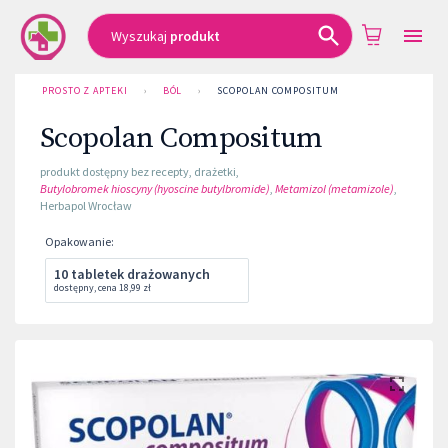
Wyszukaj
produkt
PROSTO Z APTEKI
›
BÓL
›
SCOPOLAN COMPOSITUM
Scopolan Compositum
produkt dostępny bez recepty
,
drażetki
,
Butylobromek hioscyny (hyoscine butylbromide)
,
Metamizol (metamizole)
,
Herbapol Wrocław
Opakowanie
:
10 tabletek drażowanych
dostępny
,
cena
18,99 zł