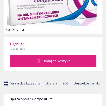
Źródło:
Gdzie po lek
18,99 zł
(
1,90 zł
/
szt.
)
Dodaj do koszyka
Wszystkie kategorie
Alergia
Ból
Dermokosmetyki
Opis Scopolan Compositum