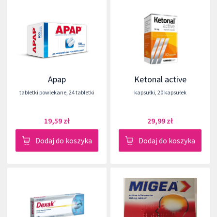
Apap
Ketonal active
tabletki powlekane
,
24 tabletki
kapsułki
,
20 kapsułek
19,59 zł
29,99 zł
Dodaj do koszyka
Dodaj do koszyka