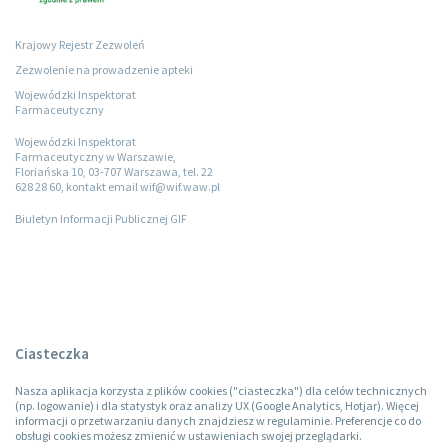
Krajowy Rejestr Zezwoleń
Zezwolenie na prowadzenie apteki
Wojewódzki Inspektorat
Farmaceutyczny
Wojewódzki Inspektorat
Farmaceutyczny w Warszawie,
Floriańska 10, 03-707 Warszawa, tel. 22
628 28 60, kontakt email wif@wif.waw.pl
Biuletyn Informacji Publicznej GIF
Ciasteczka
Nasza aplikacja korzysta z plików cookies ("ciasteczka") dla celów technicznych
(np. logowanie) i dla statystyk oraz analizy UX (Google Analytics, Hotjar). Więcej
informacji o przetwarzaniu danych znajdziesz w regulaminie. Preferencje co do
obsługi cookies możesz zmienić w ustawieniach swojej przeglądarki.