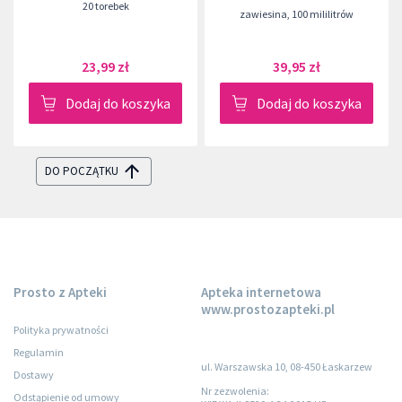
20 torebek
zawiesina
,
100 mililitrów
23,99 zł
39,95 zł
Dodaj do koszyka
Dodaj do koszyka
DO POCZĄTKU
Prosto z Apteki
Apteka internetowa
www.prostozapteki.pl
Polityka prywatności
Regulamin
ul. Warszawska 10, 08-450 Łaskarzew
Dostawy
Nr zezwolenia:
Odstąpienie od umowy