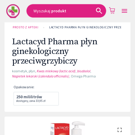
Wyszukaj
produkt
PROSTO Z APTEKI
›
LACTACYD PHARMA PŁYN GINEKOLOGICZNY PRZECIWGRZ
Lactacyd Pharma płyn
ginekologiczny
przeciwgrzybiczy
kosmetyk
,
płyn
,
Kwas mlekowy (lactic acid)
,
bisabolol
,
Nagietek lekarski (calendula officinalis)
,
Omega Pharma
Opakowanie
:
250 mililitrów
dostępny
,
cena
33,95 zł