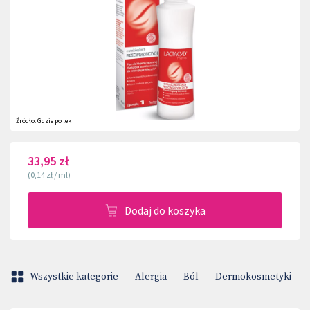
Źródło:
Gdzie po lek
33,95 zł
(
0,14 zł
/
ml
)
Dodaj do koszyka
Wszystkie kategorie
Alergia
Ból
Dermokosmetyki