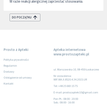
W razie reakcji alergicznej zaprzestać stosowania.
DO POCZĄTKU
Prosto z Apteki
Apteka internetowa
www.prostozapteki.pl
Polityka prywatności
Regulamin
ul. Warszawska 10, 08-450 Łaskarzew
Dostawy
Nr zezwolenia:
Odstąpienie od umowy
WIF.WA.II.8520.4.34.2015.UR
Kontakt
Tel: +48 25 683 15 75
E-mail: prostozapteki10@gmail.com
Pon-Pt.
: 08:00 - 20:00
Sob.
: 08:00 - 16:00