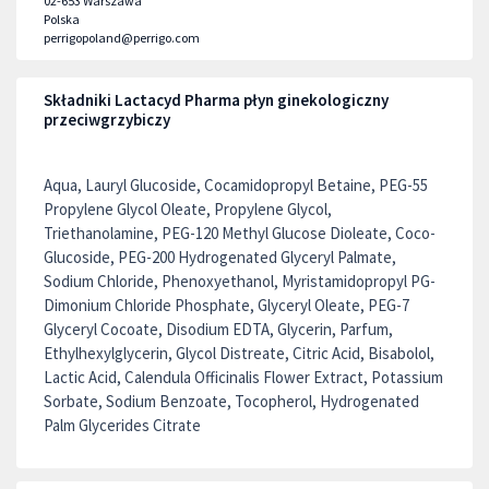
02-653
Warszawa
Polska
perrigopoland@perrigo.com
Składniki Lactacyd Pharma płyn ginekologiczny
przeciwgrzybiczy
Aqua, Lauryl Glucoside, Cocamidopropyl Betaine, PEG-55
Propylene Glycol Oleate, Propylene Glycol,
Triethanolamine, PEG-120 Methyl Glucose Dioleate, Coco-
Glucoside, PEG-200 Hydrogenated Glyceryl Palmate,
Sodium Chloride, Phenoxyethanol, Myristamidopropyl PG-
Dimonium Chloride Phosphate, Glyceryl Oleate, PEG-7
Glyceryl Cocoate, Disodium EDTA, Glycerin, Parfum,
Ethylhexylglycerin, Glycol Distreate, Citric Acid, Bisabolol,
Lactic Acid, Calendula Officinalis Flower Extract, Potassium
Sorbate, Sodium Benzoate, Tocopherol, Hydrogenated
Palm Glycerides Citrate